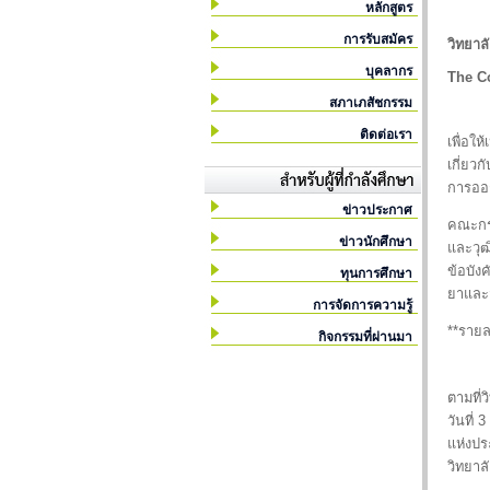
หลักสูตร
การรับสมัคร
วิทยาล
บุคลากร
The C
สภาเภสัชกรรม
ติดต่อเรา
เพื่อใ
เกี่ยว
การออก
ข่าวประกาศ
คณะกรร
ข่าวนักศึกษา
และวุฒ
ข้อบัง
ทุนการศึกษา
ยาและ
การจัดการความรู้
**รายล
กิจกรรมที่ผ่านมา
ตามที่
วันที่
แห่งปร
วิทยาล