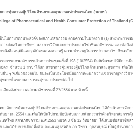
ัยการคุ้มครองผู้บริโภคด้านยาและสุขภาพแห่งประเทศไทย (วคบท.)
ollege of Pharmaceutical and Health Consumer Protection of Thailand (
ห้เป็นไปตามวัตถุประสงค์ของสภาเภสัชกรรม ตามความในมาตรา 8 (1) แห่งพระราชบั
กับการส่งเสริมการศึกษา และการวิจัยและการประกอบวิชาชีพเภสัชกรรม และข้อบัง
หนังสืออนุมัติและวุฒิบัตรแสดงความรู้ ความชำนาญในการประกอบวิชาชีพเภสัช
มการสภาเภสัชกรรมในการประชุมครั้งที่ 198 (10/2554) มีมติเห็นชอบให้มีการเพิ่มเ
ิบัตร จำนวน 1 สาขาได้แก่ สาขาการคุ้มครองผู้บริโภคด้านยาและสุขภาพ เพื่อ
คับอื่น ๆ ที่เกี่ยวข้องต่อไป อันจะเป็นประโยชน์ต่อการพัฒนาความเชี่ยวชาญทางวิช
สุขภาพในระบบสาธารณสุขของประเทศต่อไป
ะเอียดดังประกาศสภาเภสัชกรรมที่ 27/2554 แนบท้ายนี้
วิทยาลัยการคุ้มครองผู้บริโภคด้านยาและสุขภาพแห่งประเทศไทย ได้ดำเนินการจัดการเ
 3 กันยายน 2554 และเพื่อให้เป็นไปตามข้อบังคับสภาเภสัชกรรมว่าด้วยวิทยาลัยการค
ะเทศไทย สภาเภสัชกรรม พ.ศ.2553 หมวด 3 ข้อ 12 วิทยาลัยฯ ได้เสนอชื่อสมาชิกสามั
ัย และได้รับการเลือกตั้งด้วยคะแนนสูงสุดคือ ภก.วิทยา กุลสมบูรณ์ เป็นผู้อำนวยกา