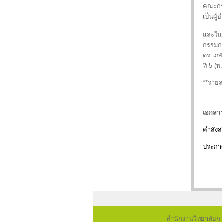
คณะกรร
เป็นผู
และในว
กรรมกา
ดร.เภส
ที่ 5 (
**รายล
เอกสา
คำสั่ง
ประกา
สำนักงานวิทยาลัยก