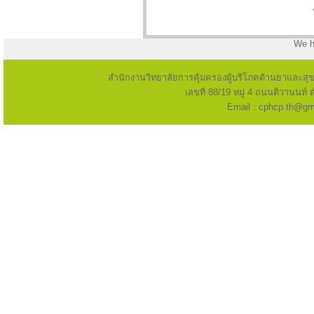
We h
สำนักงานวิทยาลัยการคุ้มครองผู้บริโภคด้านยาและส
เลขที่ 88/19 หมู่ 4 ถนนติวานนท
Email : cphcp.th@gma